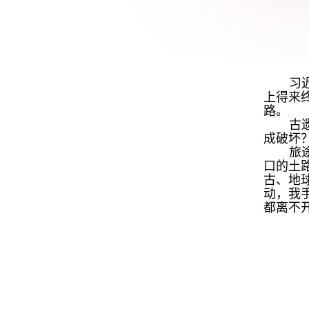
习
上得来
路。
古
成破坏
旅
口的土
古、地
动，我
都离不