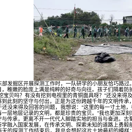
东部发掘区开展探测工作时，一队研学的小朋友恰巧路过
目，稚嫩的脸庞上满是纯粹的好奇与向往。孩子们隔着防
在挖宝贝吗？有没有挖到电视里的青铜面具呀？”还没来得
感到此刻的坚守与付出，正是为这份跨越千年的文明传承
于还没来得及回答的问题，我想说：“这里的每一寸土地
每一层地层记录的文明，都是珍贵的宝贝。”我也更加深
守与传承，更离不开一代代人脚踏实地的担当与奋进。古
所学融入国家发展，在传承文明、探索未知的道路上勇毅
每天的探测工作结束后，我总会想起这片土地最初的模样