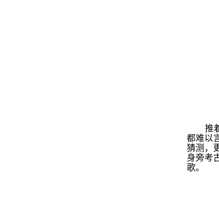
推
都难以
猜测，
身旁考
歌。