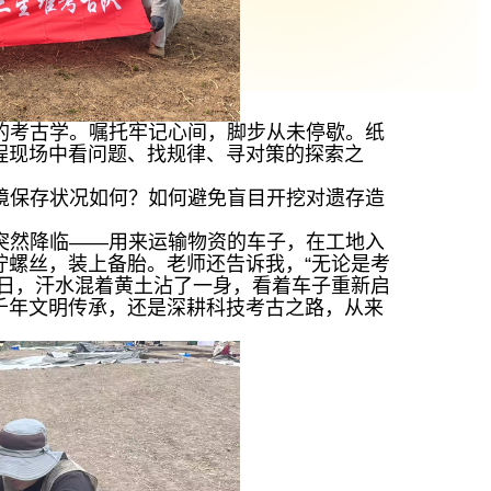
的考古学。嘱托牢记心间，脚步从未停歇。纸
程现场中看问题、找规律、寻对策的探索之
境保存状况如何？如何避免盲目开挖对遗存造
突然降临——用来运输物资的车子，在工地入
拧螺丝，装上备胎。老师还告诉我，“无论是考
烈日，汗水混着黄土沾了一身，看着车子重新启
千年文明传承，还是深耕科技考古之路，从来