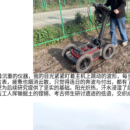
着沉重的仪器，我的目光紧紧盯着主机上跳动的波形，每
言表，疲惫也烟消云散，只觉得连日的奔波与付出，都有
更为后续研究提供了坚实的基础。阳光炽热，汗水浸湿了
古工人挥锄掘土的铿锵、考古师生研讨遗迹的低语，交织