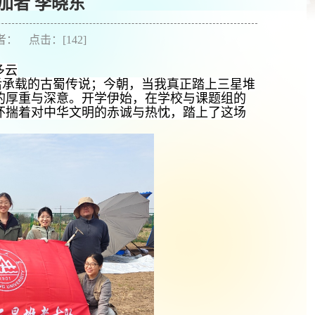
加者 李晓东
作者： 点击：[
142
]
多云
后承载的古蜀传说；今朝，当我真正踏上三星堆
的厚重与深意。开学伊始，在学校与课题组的
怀揣着对中华文明的赤诚与热忱，踏上了这场