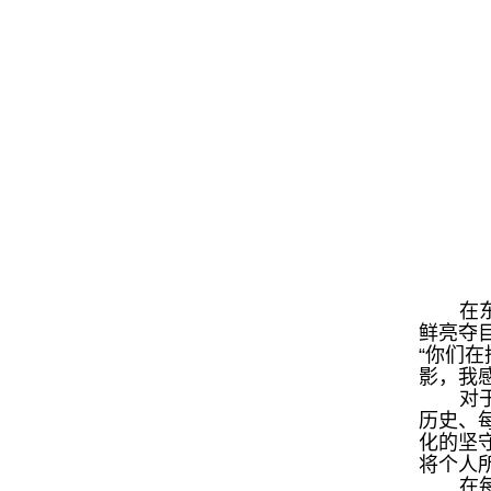
在
鲜亮夺
“你们
影，我
对
历史、
化的坚
将个人
在