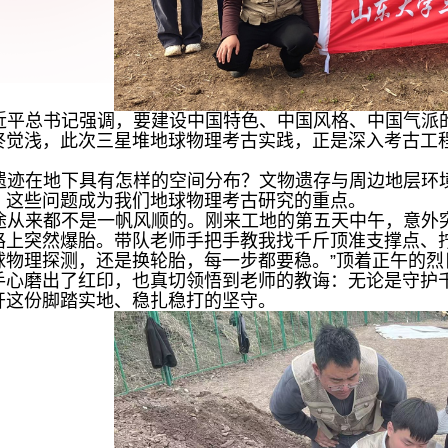
近平总书记强调，要建设中国特色、中国风格、中国气派
终觉浅，此次三星堆地球物理考古实践，正是深入考古工
遗迹在地下具有怎样的空间分布？文物遗存与周边地层环
？这些问题成为我们地球物理考古研究的重点。
途从来都不是一帆风顺的。刚来工地的第五天中午，意外
路上突然爆胎。带队老师手把手教我找千斤顶准支撑点、
球物理探测，还是换轮胎，每一步都要稳。”顶着正午的
手心磨出了红印，也真切领悟到老师的教诲：无论是守护
开这份脚踏实地、稳扎稳打的坚守。