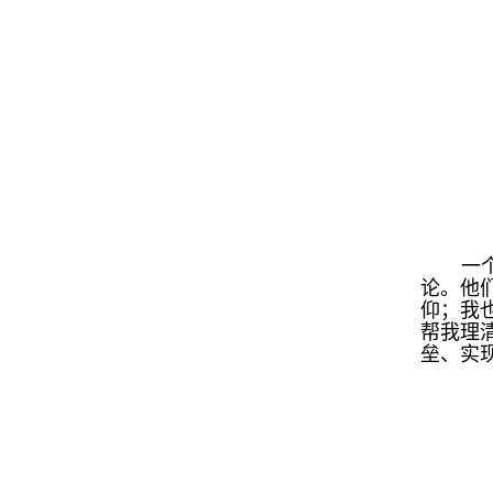
一
论。他
仰；我
帮我理
垒、实