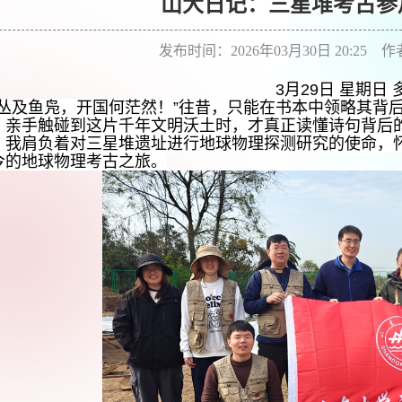
山大日记：三星堆考古参
发布时间：2026年03月30日 20:25 
3月29日 星期日 
蚕丛及鱼凫，开国何茫然！”往昔，只能在书本中领略其背
，亲手触碰到这片千年文明沃土时，才真正读懂诗句背后
，我肩负着对三星堆遗址进行地球物理探测研究的使命，
今的地球物理考古之旅。