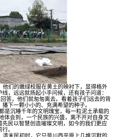
。他们的嫩绿校服在黄土的映衬下，显得格外
护线，远远就扬起小手问候，还有孩子问道：
及回答，他们就匆匆离去。看着孩子们远去的背
，播下一颗小小的、充满希望的种子。
，都是沉睡千年的文明瑰宝，每一粒泥土承载的
刻地体会到，一个民族的兴盛，离不开对自身文
蜀先民以智慧创造璀璨文明，如今的我们更应
前行。
：清末民初时，它只是川西平原上几堆沉默的