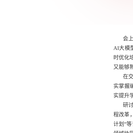
会
AI
大模
时优化
又能够
在
实掌握
实提升
研
程改革
计划
”
等