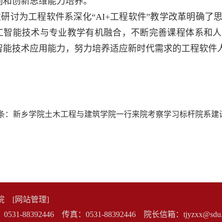
同和创新思维能力培养。
次研讨为工程软件系深化
“AI+
工程软件
”
教学改革明确了
工智能技术与专业教学有机融合，不断完善课程体系和人
智能技术应用能力，努力培养适应新时代需求的工程软件
条：
新乡学院土木工程与建筑学院一行来院考察学习标杆院系建
利学院
[网站管理]
8392446 传真：0531-88392446 院长信箱：tjyzxx@sdu.e