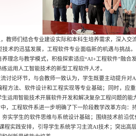
上，教师们结合专业建设实际和本科生培养需求，深入交
型技术的迅猛发展，工程软件专业面临新的机遇与挑战。
培养理念与教学模式，积极探索适应
“AI+
工程软件
”
融合
熟练运用人工智能技术的新型工程软件人才。
交流讨论环节，与会教师一致认为，学生既要主动提升对
A
编程方法、软件设计和工程实现等专业基础；同时，应重
学生运用智能技术开展软件开发和解决复杂工程问题的能
讨中，工程软件系进一步明确了下一阶段教学改革方向：
，夯实学生的软件思维与系统设计基础；围绕技术前沿优
课程实践安排，引导学生系统学习主流
AI
技术；突出高