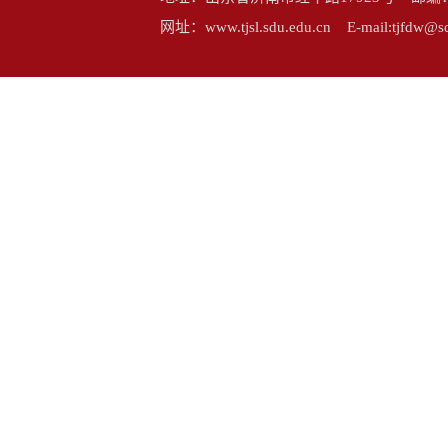
网址：www.tjsl.sdu.edu.cn E-mail:tj