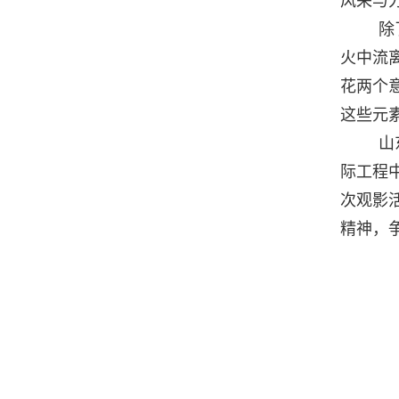
风采与
除
火中流
花两个
这些元
山
际工程
次观影
精神，