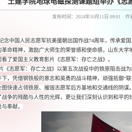
土建学院地球电磁探测课题组举办《志
发布时间：2024年10月11日 09:01 
纪念中国人民志愿军抗美援朝出国作战74周年，传承爱
的革命精神，激励广大师生的荣誉感和使命感，山东大学地
观看了爱国主义教育影片《志愿军：存亡之战》。
片《志愿军：存亡之战》以第五次战役中的铁原阻击战为
件下，凭借钢铁般的意志和英勇的战斗精神，顽强抵御“联
企图快速占领铁原、摧毁志愿军后方基地和交通线的阴谋
了战争的残酷与人性的光辉，更让我们深刻认识到和平的
牲与奉献。