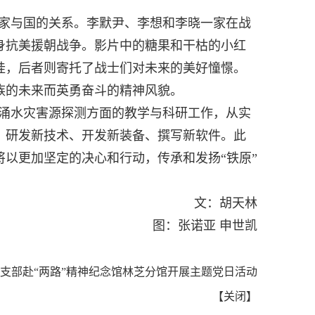
家与国的关系。李默尹、李想和李晓一家在战
身抗美援朝战争。影片中的糖果和干枯的小红
挂，后者则寄托了战士们对未来的美好憧憬。
族的未来而英勇奋斗的精神风貌。
涌水灾害源探测方面的教学与科研工作，从实
、研发新技术、开发新装备、撰写新软件。此
以更加坚定的决心和行动，传承和发扬“铁原”
。
文：胡天林
图：张诺亚 申世凯
支部赴“两路”精神纪念馆林芝分馆开展主题党日活动
【
关闭
】