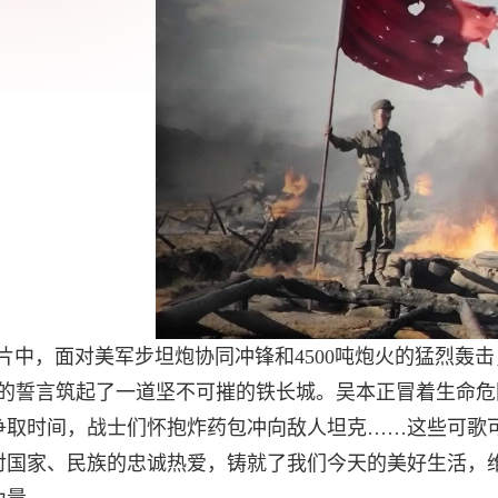
片中，面对美军步坦炮协同冲锋和4500吨炮火的猛烈轰
”的誓言筑起了一道坚不可摧的铁长城。吴本正冒着生命
争取时间，战士们怀抱炸药包冲向敌人坦克……这些可歌
对国家、民族的忠诚热爱，铸就了我们今天的美好生活，