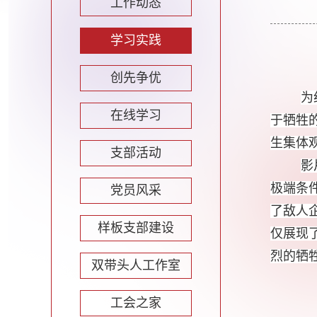
工作动态
学习实践
创先争优
为
在线学习
于牺牲
生集体
支部活动
影
极端条
党员风采
了敌人
样板支部建设
仅展现
烈的牺
双带头人工作室
工会之家