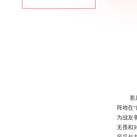
影
阵地在
为战友
无畏和