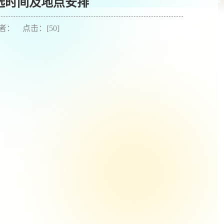
筛选时间及地点安排
 作者： 点击：[
50
]