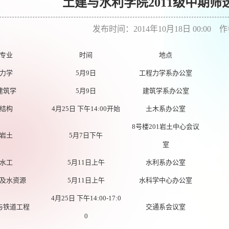
土建与水利学院2011级中期
发布时间：2014年10月18日 00:00
专业
时间
地点
力学
5
月
9
日
工程力学系办公室
建筑学
5月9日
建筑学系办公室
结构
4
月
25
日
下午14:00开始
土木系办公室
8
号楼
201
岩土中心会议
岩土
5
月
7
日下午
室
水工
5
月
11
日上午
水利系办公室
及水资源
5
月
11
日上午
水科学中心办公室
4
月25日 下午14:00-17:0
与铁道工程
交通系会议室
0