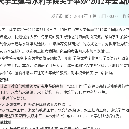
大学土建与水利学院关于举办“2012年全
发布时间：2014年10月18日 00:00 
大学土建学院将于
2012
年
7
月
10
日
-
7
月
15
日在山东大学举办
“
2012
年全国优秀大
流能力，促进优秀大学生与学院研究生导师之间的面对面交流，帮助学生了解
时作为土建与水利学院选拔
2013
级推荐免试研究生的方式之一。对拟录取为研
员方可生效）。欢迎有意报考我院研究生的考生前来参加本次活动。
夏令营将有知名专家为营员做专题报告、组织学院优秀毕业生与学员进行互动交
的选拔工作。本次活动涵盖了山东大学土建与水利学院中各学科。暑期夏令营
费住宿和膳食补助及来往的火车硬坐旅费，对本校营员实行生活补助。
请资格
就读于教育部批准设立研究生院的高校、“
211
工程”重点建设高校或能够进行
工程、水文与水资源、水工结构工程、建筑学
2013
届本科毕业生。
未受过任何处分。
学习成绩优秀，所修课程成绩须在及格以上。
对从事土木工程、道路与铁道工程、水文与水资源、水工结构工程、建筑学等相
英语达到国家四
/
六级水平（
425
分以上）或
TOEFL
、
GRE
等考试成绩优秀。
请材料
“
2012
年全国优秀大学生暑期夏令营
”
申请表一份；
申请书.doc