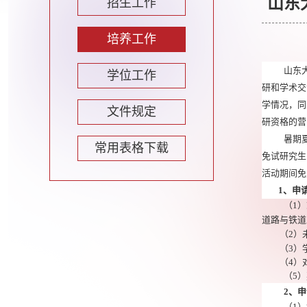
山东
招生工作
培养工作
山东
学位工作
研和学术交
学情况，同
文件规定
研资格的营
暑期
常用表格下载
免试研究生
活动期间免
1
、申
（
1
）
道路与铁道
（
2
）
（
3
）
（
4
）
（
5
）
2
、申
（
1
）