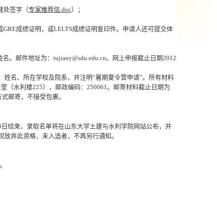
缝处签字（
专家推荐信.doc
）；
或
GRE
成绩证明，或
LELTS
成绩证明复印件。申请人还可提交体
姓名。邮件地址为：
tujiany@sdu.edu.cn
。网上申报截止日期
2012
、姓名、所在学校及院系，并注明
“
暑期夏令营申请
”
。所有材料
公室（水利楼
225
），邮政编码：
250061
。邮寄材料截止日期为
方式邮寄，不接受包裹。
0
日结束，录取名单将在山东大学土建与水利学院网站公布，并
视放弃此资格，未入选者，不再另行通知。
。