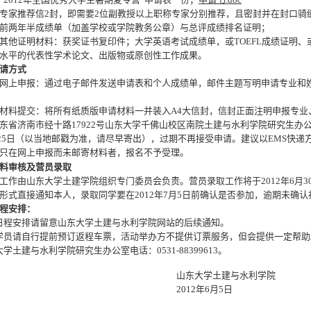
专家推荐信
2
封，即需要
2
位副教授以上职称专家分别推荐，且密封并在封口骑
前两年半成绩单（加盖学校或学院教务公章）与总评成绩排名证明；
其他证明材料：获奖证书复印件；大学英语考试成绩单，或
TOEFL
成绩证明、
水平的代表性学术论文、出版物或原创性工作成果。
请方式
网上申报：通过电子邮件发送申请表和个人成绩单，邮件主题写明申请专业和
。
材料提交：将所有纸质版申请材料一并装入
A4
大信封，信封正面注明申报专业
东省济南市经十路
17922
号山东大学千佛山校区南院土建与水利学院研究生办
25
日（以当地邮戳为准，请尽早寄出），过期不再接受申请。建议以
EMS
快递
只在网上申报而未邮寄材料者，报名不予受理。
料审核及营员录取
工作由山东大学土建学院组织专门委员会负责。营员录取工作将于
2012
年
6
月
3
形式直接通知本人，录取同学要在
2012
年
7
月
5
日前确认是否参加，逾期未确认
程安排：
日程安排请留意山东大学土建与水利学院网站的后续通知。
学员请自行提前预订返程车票，活动举办方不提供订票服务，但会提供一定帮助
大学土建与水利学院研究生办公室电话：
0531-88399613
。
山东大学土建与水利学院
2012
年
6
月
5
日