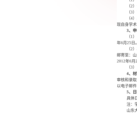
（
2
）
（
3
）
（
4
）
现自身学术
3
、申
（
1
）
年
6
月
25
日
（
2
）
邮寄至：山
2012
年
6
月
（
3
）
4
、材
审核和录取
以电子邮件
5
、日
具体
注：
山东