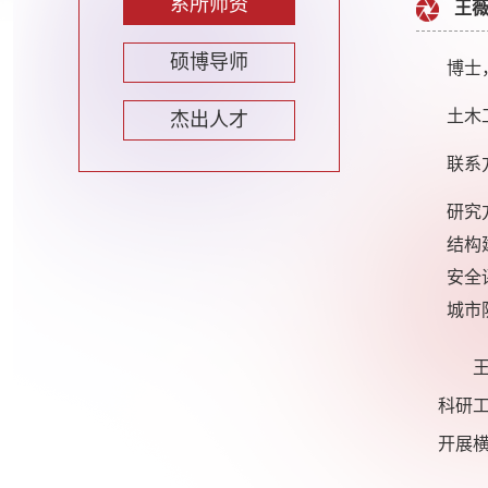
系所师资
王薇 
硕博导师
博士
土木
杰出人才
联系方式
研究
结构
安全
城市
王薇
科研
开展横