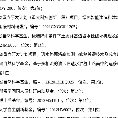
-QY-206
，位次：第
2
位；
省重点研发计划（重大科技创新工程）项目，绿色智能建造和建
固废材料研发”，编号：
2021CXGC011205
；
省自然科学基金，极端降雨条件下土质路基边坡水蚀破坏机理及
24ME058
，位次：第
1
位；
省重点研发计划项目，透水路面堵塞检测与修复关键技术及成套
省自然科学基金，基于多相流的油污在透水混凝土路面中的运移
第
1
位；
省自然科学基金，编号：
ZR2013EEQ025
，位次：第
1
位；
部留学回国人员科研启动基金，位次：第
1
位；
博士后基金，编号：
2013M541919
，位次：第
1
位；
大学自主创新基金，编号：
2012HW003
，位次：第
1
位；