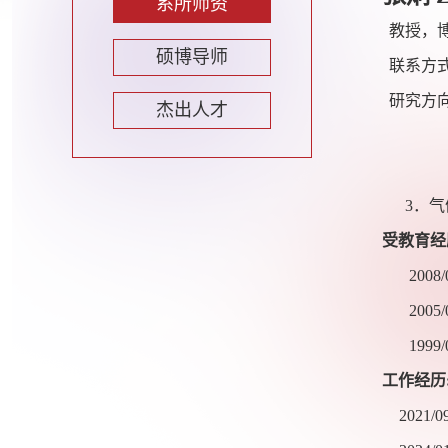
系所师资
教授，
硕博导师
联系方
研究方
杰出人才
3
．气
受教育经
2008/
2005/
1999/
工作经历
2021/0