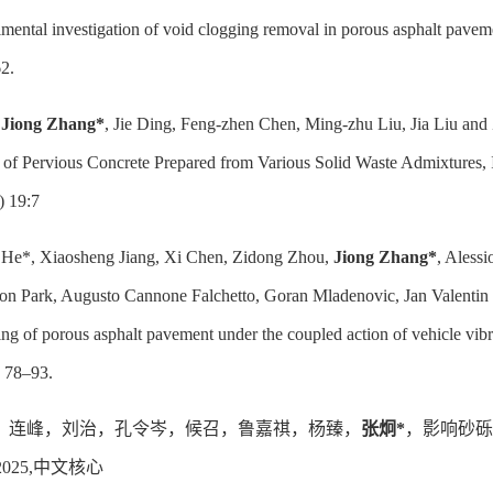
imental investigation of void clogging removal in porous asphalt paveme
2.
,
Jiong Zhang*
, Jie Ding, Feng‑zhen Chen, Ming‑zhu Liu, Jia Liu an
 of Pervious Concrete Prepared from Various Solid Waste Admixtures, In
) 19:7
 He*, Xiaosheng Jiang, Xi Chen, Zidong Zhou,
Jiong Zhang*
, Aless
on Park, Augusto Cannone Falchetto, Goran Mladenovic, Jan Valentin 
ing of porous asphalt pavement under the coupled action of vehicle vi
, 78–93.
，连峰，刘治，孔令岑，候召，鲁嘉祺，杨臻，
张炯
*
，
影响砂砾
2025,
中文核心