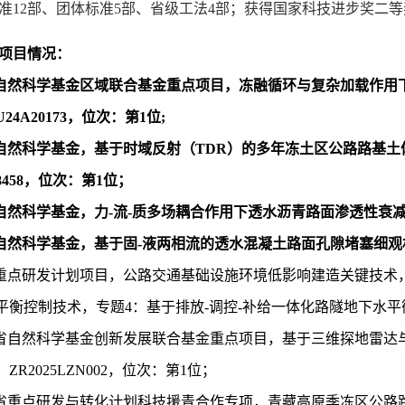
准
12
部、团体标准
5
部、省级工法
4
部；获得国家科技进步奖二等
项目情况：
自然科学基金区域联合基金重点项目，冻融循环与复杂加载作用
U24A20173
，位次：第
1
位
;
自然科学基金，基于时域反射（
TDR
）的多年冻土区公路路基土
8458
，位次：第
1
位；
自然科学基金，力
-
流
-
质多场耦合作用下透水沥青路面渗透性衰
自然科学基金，基于固
-
液两相流的透水混凝土路面孔隙堵塞细观
重点研发计划项目，
公路交通基础设施环境低影响建造关键技术
平衡控制技术，专题
4
：基于排放
-
调控
-
补给一体化路隧地下水平
省自然科学基金
创新发展联合基金重点项目，基于三维探地雷达
：
ZR2025LZN002
，位次：第
1
位；
省
重点研发与转化计划科技援青合作专项，青藏高原季冻区公路