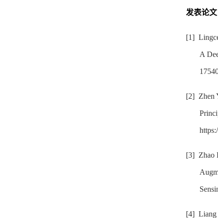
发表论文
[1]
Lingc
A Dee
1754
[2]
Zhen 
Princi
https
[3]
Zhao
Augme
Sensi
[4]
Liang