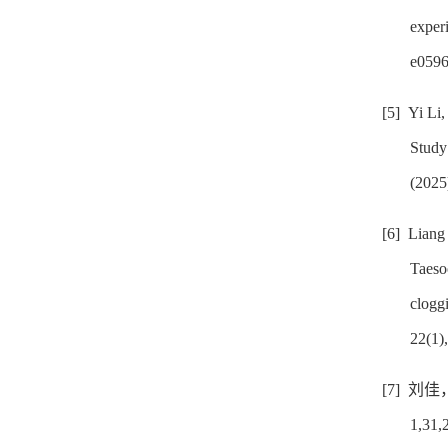
exper
e0596
[5]
Yi Li
Study
(2025
[6]
Liang
Taeso
clogg
22(1)
[7]
刘佳
1,31,