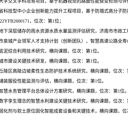
大学交叉学科培育项目，基于机器视觉的路面性能衰变检测与评
省科技型中小企业创新能力提升工程项目，基于防塌式高分子防
22YFB2600171
，位次：第
1
位；
地下深层储存的雨水资源水质水量监测评估研究，济南市市政工
市泉城产业领军人才支持计划（创新团队），智慧高速公路全寿
底泥综合利用技术研究，横向课题，位次：第
1
位。
城市建设关键技术研发，横向课题，位次：第
1
位。
丘陵区高陡边坡柔性生态防护技术系统研究，横向课题，位次：
铺装服役性能监测与评估，横向课题，位次：第
1
位。
智慧水务管理平台总体设计方案研究，横向课题，位次：第
1
位
数字孪生理念的智慧水利建设关键技术研究，横向课题，位次：
固化剂与软土原位固化智能成套设备和关键技术，横向课题，位