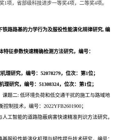
奖
1
项，省部级科技进步一等奖
4
项，二等奖
4
项。
下铁路路基的力学行为及服役性能演化规律研究
,
编
体特征参数快速精确检测方法研究
，编号：
减机理研究，编号：
52078279
，位次：第
1
位；
机理研究，编号：
51308324
，位次：第
1
位；
，课题二
:
低环境负荷和低交通干扰的施工与路域地
衡控制技术，编号：
2022YFB2601900
；
与人工智能的道路隐蔽病害快速精准判识方法研究，
路基服役性能演化机理与韧性提升技术研究，编号：