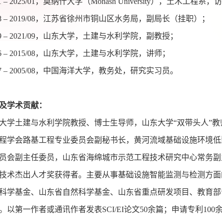
1
–
2025/01
，莫纳什大学（
Monash University
），土木工程系，
8
–
2019/08
，江苏省徐州市铜山区水务局，副局长（挂职）；
9
–
2021/09
，山东大学，土建与水利学院，副教授；
6
–
2015/08
，山东大学，土建与水利学院，讲师；
7
–
2005/08
，中国海洋大学，教务处，研究实习员。
及学术贡献：
大学土建与水利学院教授、博士生导师，山东大学“双带头人”
程学会路基工程专业委员会副秘书长
，
黄河流域基础设施环境低
员会副主任委员，山东省海绵城市示范工程技术研究中心常务副
技术杰出人才奖获得者。
主要从事基础设施智能监测与检测方面
科学基金、山东省自然科学基金、山东省重点研发项目、教育部
。以第一作者或通讯作者发表
SCI/EI
论文
50
余篇；申请专利
100