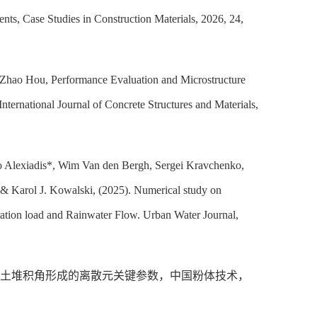
nts, Case Studies in Construction Materials, 2026, 24,
d Zhao Hou, Performance Evaluation and Microstructure
ternational Journal of Concrete Structures and Materials,
io Alexiadis*, Wim Van den Bergh, Sergei Kravchenko,
& Karol J. Kowalski, (2025). Numerical study on
bration load and Rainwater Flow. Urban Water Journal,
土堆积角形成的离散元关键参数，中国粉体技术，