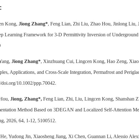
：
en Kong,
Jiong Zhang*
, Feng Lian, Zhi Liu, Zhao Hou, Jinlong Liu
p Learning Framework for 3-D Permittivity Inversion of Underground 
0
Yang,
Jiong Zhang*
, Xinzhuang Cui, Lingcen Kong, Hao Zeng, Xiaon
ples, Applications, and Cross‐Scale Integration, Permafrost and Perigla
://doi.org/10.1002/ppp.70042.
 Hou,
Jiong, Zhang*,
Feng Lian, Zhi, Liu, Lingcen Kong, Shanshan 
ntation Method Based on 3DEGAN and Localized Self-Attention Mec
ng, 2026, 64, 1-12, 5100512.
 He, Yudong Jin, Xiaosheng Jiang, Xi Chen, Guannan Li, Alessio Alex