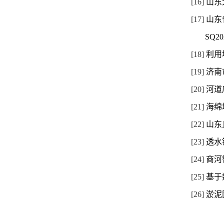
[16]
山东
[17]
山东
SQ20
[18]
利用
[19]
济南
[20]
河道
[21]
海绵
[22]
山东
[23]
透水
[24]
商河
[25]
基于
[26]
淤泥