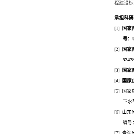
程建设标
承担科研
[1]
国家
号：
[2]
国家
5247
[3]
国家
[4]
国家
[5]
国家
下水
[6]
山东
编号
[7]
青海