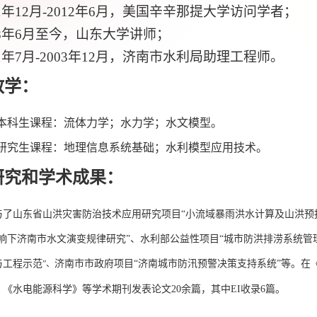
1
年
12
月
-2012
年
6
月，美国辛辛那提大学访问学者；
8
年
6
月至今，山东大学讲师；
1
年
7
月
-2003
年
12
月，济南市水利局助理工程师。
教学：
本科生课程：流体力学；水力学；水文模型。
研究生课程：地理信息系统基础；水利模型应用技术。
研究和学术成果：
与了山东省山洪灾害防治技术应用研究项目“小流域暴雨洪水计算及山洪预
影响下济南市水文演变规律研究”、水利部公益性项目“城市防洪排涝系统管
与工程示范
济南市市政府项目“济南城市防汛预警决策支持系
统”
等。在
”、
、《水电能源科学》等学术期刊发表论文
20
余篇，其中
EI
收录
6
篇。