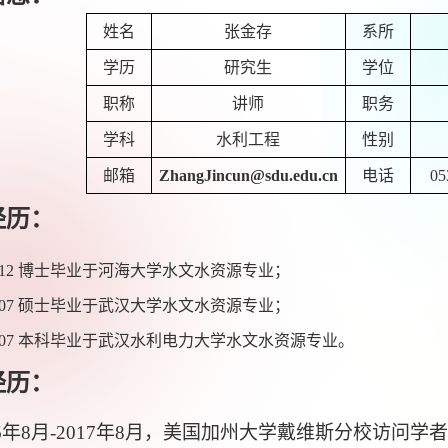
姓名
张金存
系所
学历
研究生
学位
职称
讲师
职务
学科
水利工程
性别
邮箱
ZhangJincun@sdu.edu.cn
电话
05
经历：
.12
博士毕业于河海大学水文水资源专业；
.07
硕士毕业于武汉大学水文水资源专业；
.07
本科毕业于武汉水利电力大学水文水资源专业。
经历：
6
年
8
月
-2017
年
8
月，美国加州大学戴维斯分校访问学者