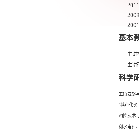
201
200
200
基本
主讲
主讲
科学
主持或参
“城市化
调控技术
利水电》