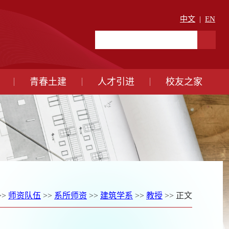
中文
|
EN
青春土建
人才引进
校友之家
>>
师资队伍
>>
系所师资
>>
建筑学系
>>
教授
>> 正文