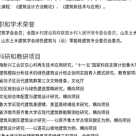
生课程：《建筑设计方法概论》、《建筑新技术与应用》。
职和学术荣誉
建筑学会会员；全国
乡村建设高校联盟乡村人居环境专委会委员；
山东土
；山东土木建筑学会绿色建筑与（近）零能耗建筑专业委员会委员。
科研和教研项目
海新兴工业区空心村再生技术应用研究，“十一五”国家科技支撑计划重大
建筑模拟分析技术的绿色建筑设计校企协同实践育人模式研究，教育部项
省坊子区近代建筑群第三次文物普查，文化厅
住区规划设计与绿色建造策略研究，横向项目
文化综合体配置与建筑设计研究，横向项目
鲁大学近现代建筑美德楼、景蓝斋修缮技术研究，横向项目
省济南市原齐鲁大学近现代建筑群勘察测绘研究，横向项目
建筑风貌区建筑设计研究
——
以原齐鲁大学古塔风貌区为例，横向项目
建筑设计研究
——
以莲花山坡地建筑为例，横向项目