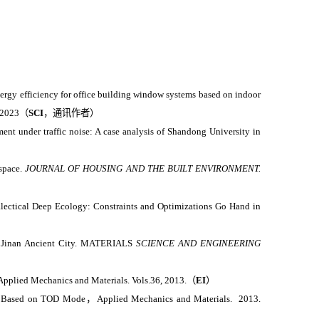
ergy efficiency for office building window systems based on indoor
 2023
（
SCI
，通讯作者）
nt under traffic noise: A case analysis of Shandong University in
space.
JOURNAL OF HOUSING AND THE BUILT ENVIRONMENT.
ectical Deep Ecology: Constraints and Optimizations Go Hand in
n Jinan Ancient City. MATERIALS
SCIENCE AND ENGINEERING
Applied Mechanics and Materials. Vols.36, 2013.
（
EI
）
ign Based on TOD Mode
，
Applied Mechanics and Materials. 2013.