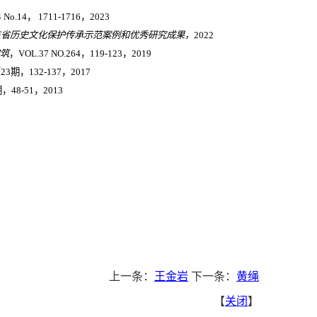
4 No.14
，
1711-1716
，
2023
东省历史文化保护传承示范案例和优秀研究成果，
2022
筑
，
VOL.37 NO.264
，
119-123
，
2019
第
23
期，
132-137
，
2017
期，
48-51
，
2013
上一条：
王金岩
下一条：
黄绳
【
关闭
】