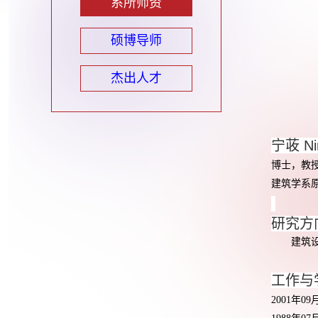
系所师资
硕博导师
杰出人才
宁荍
Ni
博士，教
建筑学系
研究方
建筑设计
工作与
2001
年
09