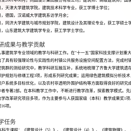
月至
2001
年
08
月，同圆设计集团股份有限公司，建筑师、高级建筑师
，国
月，天津大学建筑学院，建筑技术科学专业，获工学博士学位；
月，德国，汉诺威大学建筑系访学月余；
月，同济大学建筑与城市规划学院，建筑设计及其理论专业，获工学硕士
月，山东建筑大学建筑学专业，获工学学士学位。
研成果与教学贡献
从事建筑学专业领域的教学与科研工作。在“十一五”国家科技支撑计划重大
出了具有较强理论性与实践性的村镇公共服务设施空间配置方法，完成村
建筑群的测绘研究中，教学科研互融互补，系统地梳理了齐鲁大学建筑遗
保护规划与修缮工程
3
项，形成系列研究成果；运用绿色建筑模拟分析技术
窗户系统多目标优化，以及农村非透明外围护结构等方面取得良好的研究
作者专著
2
部。在本科教学工作中，不断进行教学改革，探索教学模式。先
教学改革研究项目多项，作为主要参与人获国家级（本科）教学成果奖
1
项
项
16
项。
学任务
本科生课程：《建筑设计（
5
）》、《建筑设计（
4
）》、《建筑物理》、