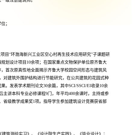
家一级注册建筑师
。
学位；
项目“环渤海新兴工业区空心村再生技术应用研究”子课题研
镇规划设计项目
10
余项；在国家重点文物保护单位原齐鲁大
存，首次原真性地全面揭示齐鲁大学校园空间形态与建筑风
，对建筑外围护结构进行节能研究，在公共建筑的花园式种
成果。发表学术期刊论文
30
余篇，其中
SCI/SSCI/EI
收录
10
余
后主讲本科专业必修课程
9
门，年平均
400
余课时，主持或参
、省级教学成果奖
1
项。指导学生参加建筑设计竞赛获省部
《建筑测绘实习》、《设计院生产实践》、《毕业设计》；