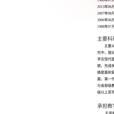
1988
年
07
2013
年
06
2007
年
08
2006
年
06
1988
年
07
主要科
主要
究中，提
学近现代
貌，完成
植屋面和
篇，第一
与省部级
级以上奖
承担教
主讲