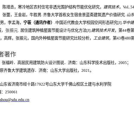
，陈增丞，寒冷地区农村住宅非透光围护结构节能优化研究，
建筑技术
，
VoL.5
，
张蕾，王金岩，牛胜男
.
齐鲁大学首栋女生宿舍景蓝斋建筑遗产价值研究
.
山
男，李孟海，
宁荍（通讯作者）
.
中国近代教会大学校园空间形态研究
[J].
华中建
荍
，张振元
.
居住建筑种植屋面节能设计与优化方法
[J].
建筑技术开发
，第
44
卷
，高辉，张振元，国内外种植屋面节能研究比较分析，
工业建筑
，第
43
卷
480
者著作
，张福岭．高层民用建筑防火设计图说．济南：山东科学技术出版社，
2005
；
原齐鲁大学建筑遗存．济南：山东大学出版社，
2021
。
山东省济南市经十路
17922
号山东大学千佛山校区土建与水利学院
：
250061
shou@sdu.edu.cn