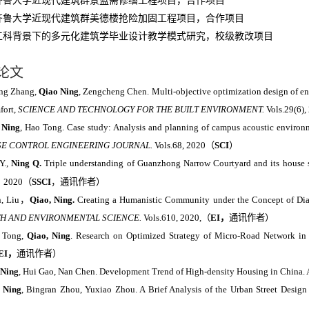
齐鲁大学近现代建筑群景蓝斋修缮工程项目，合作项目
齐鲁大学近现代建筑群美德楼抢险加固工程项目，合作项目
工科背景下的多元化建筑学毕业设计教学模式研究，校级教改项目
论文
ng Zhang,
Qiao Ning
, Zengcheng Chen. Multi-objective optimization design of en
fort,
SCIENCE AND TECHNOLOGY FOR THE BUILT ENVIRONMENT.
Vols.29(6),
 Ning
, Hao Tong. Case study: Analysis and planning of campus acoustic environme
SE CONTROL ENGINEERING JOURNAL.
Vols.68, 2020
（
SCI
）
Y.,
Ning Q.
Triple understanding of Guanzhong Narrow Courtyard and its house 
，
2020
（
SSCI
，通讯作者）
, Liu
，
Qiao, Ning.
Creating a Humanistic Community under the Concept of Dial
H AND ENVIRONMENTAL SCIENCE.
Vols.610, 2020,
（
EI
，
通讯作者）
 Tong,
Qiao, Ning
.
Research on Optimized Strategy of Micro-Road Network i
EI
，
通讯作者）
 Ning
, Hui Gao, Nan Chen. Development Trend of High-density Housing in China. 
 Ning
, Bingran Zhou, Yuxiao Zhou. A Brief Analysis of the Urban Street Des