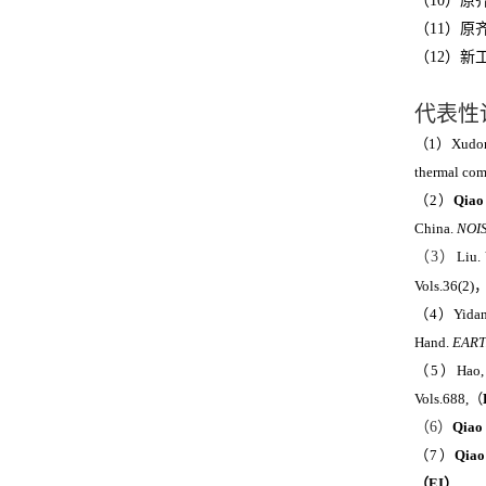
（
10
）原
（
11
）原
（
12
）新
代表性
（
1
）
Xudo
thermal com
（
2
）
Qiao
China.
NOI
（
3
）
Liu. 
Vols.36(2)
（
4
）
Yidan
Hand.
EART
（
5
）
Hao,
Vols.688,
（
（
6
）
Qiao
（
7
）
Qiao
（
EI
）