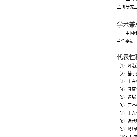
主讲研究
学术兼
中国
主任委员
代表性
（
1
）环渤
（
2
）基于
（
3
）山东
（
4
）健康
（
5
）镇域
（
6
）原齐
（
7
）山东
（
8
）近代
（
9
）坡地