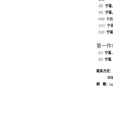
（
8
）
宁荍
（
9
）
宁荍
（
10
）牛胜
（
11
）
宁
（
12
）
宁荍
第一作
（
1
）
宁荍
（
2
）
宁荍
.
联系方式：
邮编
邮
箱：
yu