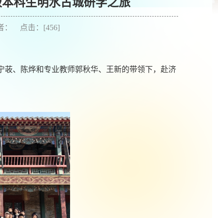
 级本科生明水古城研学之旅
作者： 点击：[
456
]
宁荍、陈烨和专业教师郭秋华、王新的带领下，赴济