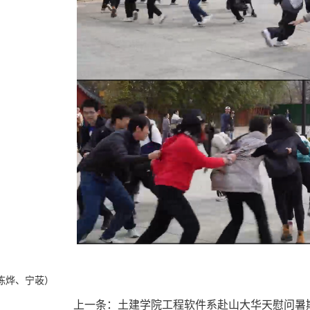
陈烨、宁荍）
上一条：
土建学院工程软件系赴山大华天慰问暑