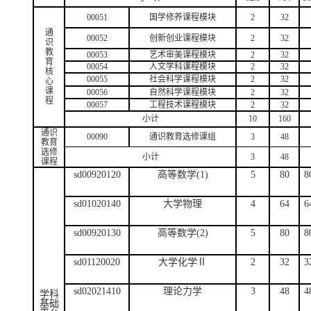
00051
国学修养课程模块
2
32
通
00052
创新创业课程模块
2
32
识
教
00053
艺术审美课程模块
2
32
育
00054
人文学科课程模块
2
32
核
00055
社会科学课程模块
2
32
心
课
00056
自然科学课程模块
2
32
程
00057
工程技术课程模块
2
32
小计
10
160
通识
00090
通识教育选修课组
3
48
教育
选修
小计
3
48
课程
sd00920120
高等数学(1)
5
80
8
sd01020140
大学物理
4
64
6
sd00920130
高等数学(2)
5
80
8
sd01120020
大学化学Ⅱ
2
32
3
sd02021410
理论力学
3
48
4
学科
基础