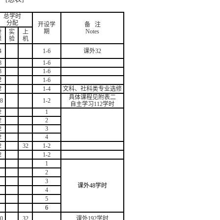
总学时
分配
开设学
备 注
期
Notes
授
实
上
课
验
机
4
1-6
课外
32
8
1-6
8
1-6
2
1-6
2
1-4
文科、社科类专业选修
具体课程见
附表二
8
1
-
2
自主学习112学时
2
1
2
2
2
3
2
4
2
32
1-2
2
1-2
1
2
3
课外48学时
4
5
6
0
32
课外192学时