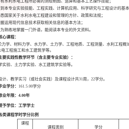
具有水利水电工程所必需的测绘制图、运算和基本工艺操作技能；
受到本专业实验技能、工程实践、计算机应用、科学研究与工程设计的基
熟悉国家关于水利水电工程建设和管理的方针、政策和法规；
掌握运用现代信息技术获取相关信息的基本方法；
较为熟练地掌握一门外语，能阅读本专业的外文资料。
核心课程：
论力学、材料力学、水力学、土力学、工程地质、工程测量、水利工程概
水电工程施工和水工建筑学等。
主要实践性教学环节（含主要专业实验）：
学实验、土力学实验、水工建筑学实验等。
设计、教学实习（或社会实践）及课程设计共
31周，22学分。
毕业学分：
161.5
.00
学分
修业年限：
4.00
年
授予学位：工学学士
各类课程学时学分比例
课程
课程类别
学分