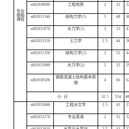
sd02030600
工程地质
2
32
3
专业
基础
sd02031340
结构力学(1)
3
48
4
课程
sd02031870
水力学(1)
3
53
4
sd02033150
土力学
2.5
44
3
sd02031350
结构力学(2)
3
52
4
sd02031880
水力学(2)
2
35
2
钢筋混凝土结构基本原
sd02030500
4
66
6
理
小 计
32.5
554
4
sd02032800
工程水文学
2.5
43
3
sd02032270
专业英语
2
32
3
sd02032810
水泵与水泵站
2.5
43
3