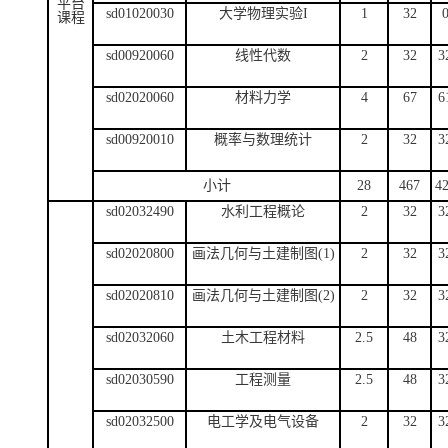
平台
sd01020030
大学物理实验I
1
32
课程
sd00920060
线性代数
2
32
3
sd02020060
材料力学
4
67
6
sd00920010
概率与数理统计
2
32
3
小计
28
467
4
sd02032490
水利工程概论
2
32
3
sd02020800
画法几何与土建制图(1)
2
32
3
sd02020810
画法几何与土建制图(2)
2
32
3
sd02032060
土木工程材料
2.5
48
3
sd02030590
工程测量
2.5
48
3
sd02032500
电工学及电气设备
2
32
3