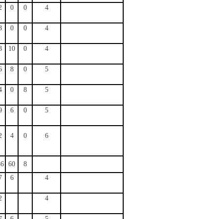
2
0
0
4
8
0
0
4
3
10
0
4
6
8
0
5
4
0
8
5
9
6
0
5
2
4
0
6
86
60
8
7
6
4
2
4
7
6
5