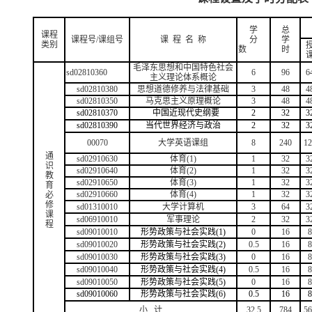
学
总
课程
课程号/课组号
课 程 名 称
分
学
类别
数
时
毛泽东思想和中国特色社会
sd02810360
6
96
6
主义理论体系概论
sd02810380
思想道德修养与法律基础
3
48
4
sd02810350
马克思主义原理概论
3
48
4
sd02810370
中国近现代史纲要
2
32
3
sd02810390
当代世界经济与政治
2
32
3
00070
大学英语课组
8
240
12
通
s
d0
2910630
体育(1)
1
32
3
识
s
d0
2910640
体育(
2
)
1
32
3
教
s
d0
2910650
体育(
3
)
1
32
3
育
s
d0
2910660
体育(
4
)
1
32
3
必
修
s
d01310010
大学计算机
3
64
3
课
s
d0
6910010
军事理论
2
32
3
程
sd
0
9010010
形势政策与社会实践(1)
0
16
8
s
d0
9010020
形势政策与社会实践(
2
)
0.5
1
6
8
s
d0
9010030
形势政策与社会实践(
3
)
0
1
6
8
s
d0
9010040
形势政策与社会实践(
4
)
0.5
1
6
8
s
d0
9010050
形势政策与社会实践(
5)
0
1
6
8
s
d0
9010060
形势政策与社会实践(6)
0
.5
16
8
小 计
32.5
784
56