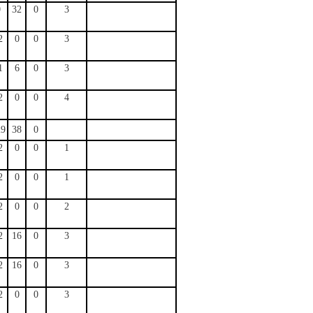
0
32
0
3
2
0
0
3
1
6
0
3
2
0
0
4
29
38
0
2
0
0
1
2
0
0
1
2
0
0
2
2
16
0
3
2
16
0
3
2
0
0
3