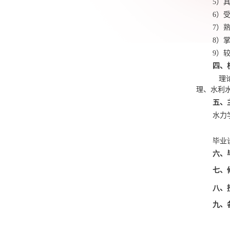
5）
6）
7）
8）
9）
四、
理
理、水利
五、
水力
毕业
六、
七、
八、
九、