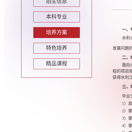
招生信息
本科专业
一、
培养方案
水利
特色培养
发展问题
二、
精品课程
面向
程的项目
获得水利
三、
毕业
1）
2）
3）
4）