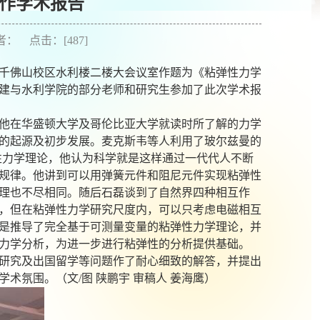
作学术报告
作者： 点击：[
487
]
千佛山校区水利楼二楼大会议室作题为《粘弹性力学
建与水利学院的部分老师和研究生参加了此次学术报
他在华盛顿大学及哥伦比亚大学就读时所了解的力学
的起源及初步发展。麦克斯韦等人利用了玻尔兹曼的
性力学理论，他认为科学就是这样通过一代代人不断
规律。他讲到可以用弹簧元件和阻尼元件实现粘弹性
理也不尽相同。随后石磊谈到了自然界四种相互作
，但在粘弹性力学研究尺度内，可以只考虑电磁相互
是推导了完全基于可测量变量的粘弹性力学理论，并
力学分析，为进一步进行粘弹性的分析提供基础。
研究及出国留学等问题作了耐心细致的解答，并提出
学术氛围。（文
/
图
陕鹏宇
审稿人
姜海鹰）