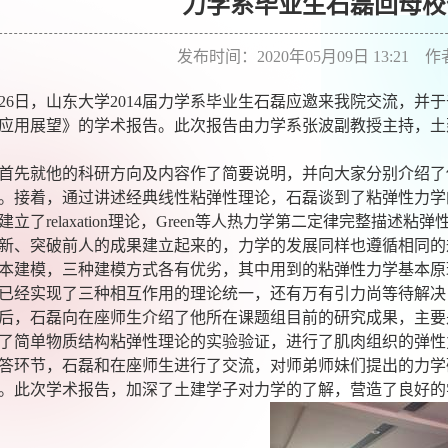
力学系毕业生石磊回母校
发布时间：2020年05月09日 13:21 
26
日，山东大学
2014
届力学系毕业生石磊应邀来我院交流，并于
应用展望》的学术报告。此次报告由力学系张波副教授主持，土
首先就他的科研方向及内容作了简要说明，并向大家分别介绍了
。接着，通过讲述经典线性粘弹性理论，石磊谈到了粘弹性力学
建立了
relaxation
理论，
Green
等人热力学第二定律完整描述粘弹
新、突破前人的成果建立起来的，力学的发展同样也遵循相同的
本建模，三种建模方式各有优劣，其中用到的粘弹性力学基本原
已经实现了三种相互作用的理论统一，还有万有引力尚等待解决
后，石磊向在座师生介绍了他所在课题组目前的研究成果，主要
了简单物质结构粘弹性理论的实验验证，进行了肌肉组织的弹性
答环节，石磊和在座师生进行了交流，对师弟师妹们提出的力学
。此次学术报告，加深了土建学子对力学的了解，营造了良好的