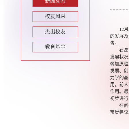
新闻动态
校友风采
12
月
杰出校友
的发展及
告。
教育基金
石磊
发展状况
叠加原理
发展、创
力学的基
用，前人
作用。最
初步进行
在问
宝贵建议