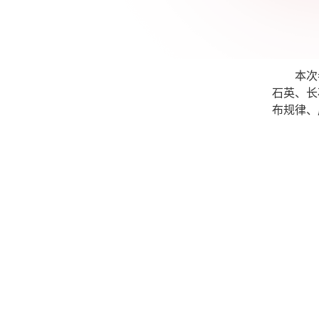
本次
石英、长
布规律、