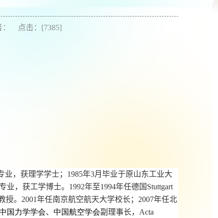
作者： 点击：[
7385
]
专业，获理学学士；
1985
年
3
月毕业于原山东工业大
专业，获工学博士。
1992
年至
1994
年任德国
Stuttgart
教授。
2001
年任南京航空航天大学校长；
2007
年任北
中国力学学会
、
中国航空学会
副理事长，
Acta