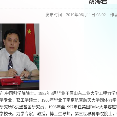
胡海岩
发布时间：2019年06月11日 08:02 
岩
,
中国科学院院士。
1982
年
3
月毕业于原山东工业大学工程力学
学专业，获工学硕士；
1988
年毕业于南京航空航天大学固体力学
研究所
B
洪堡基金研究员，
1996
年至
1997
年任美国
Duke
大学客座
学校长。力学专家，教授，博士生导师，
第三世界科学院
院士，