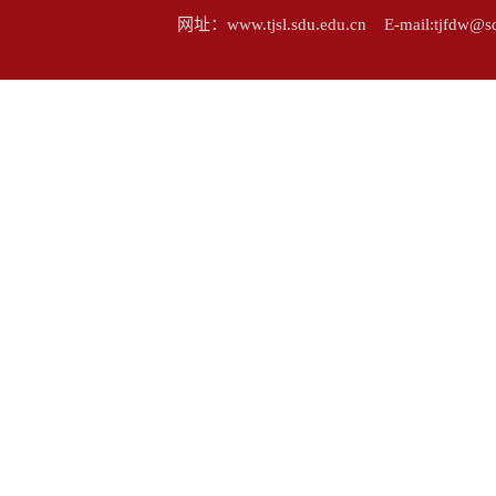
网址：www.tjsl.sdu.edu.cn E-mail:tj