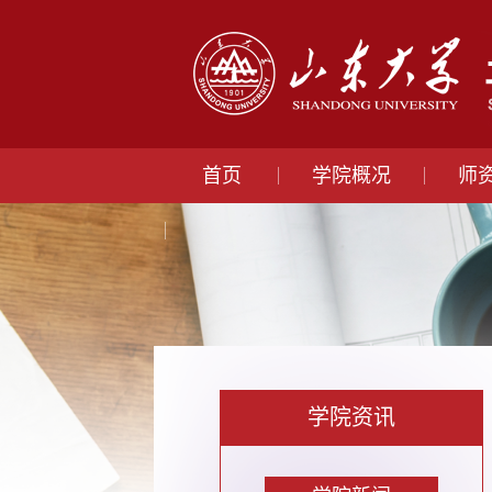
首页
学院概况
师
学院资讯