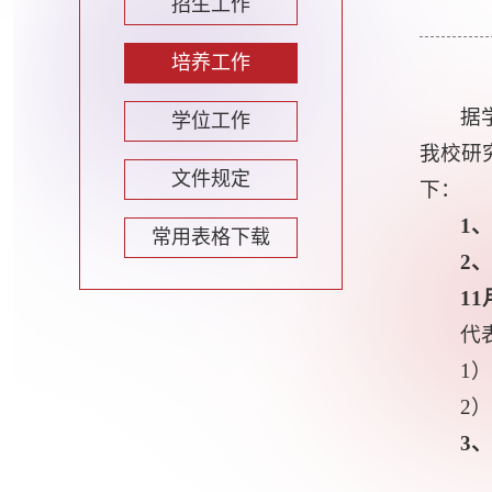
招生工作
培养工作
据
学位工作
我校研
文件规定
下：
1
常用表格下载
2
1
1
代
1
2
3