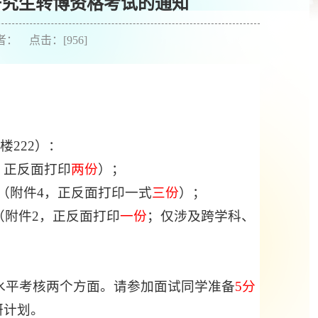
养研究生转博资格考试的通知
作者： 点击：[
956
]
楼222）：
，正反面打印
两份
）；
（附件4，正反面打印一式
三份
）
；
（附件2，正反面打印
一份
；仅涉及
跨学科、
水平考核两个方面。请参加面试同学准备
5分
研计划。