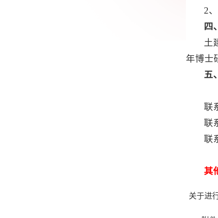
2
四
土
年博士
五
联
联系
联系
其
关于进行