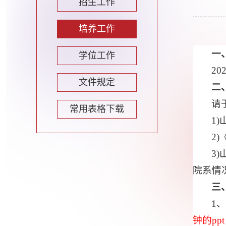
招生工作
培养工作
一
学位工作
2
文件规定
二
请
常用表格下载
1
2)
3)
院系情
三
1
钟的ppt