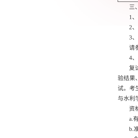
三
1
2、
3
请
4
复
验结果
试。考
与水利
资
a
b