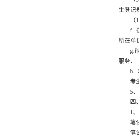
生登记
（
f
所在单
g
服务、
h
考
5、
四
1
笔试
笔