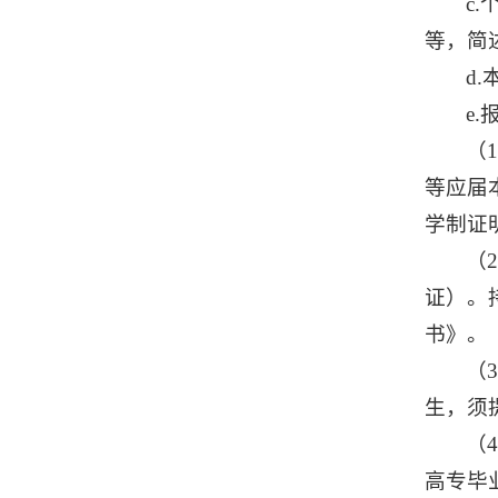
c
等，简
d
e
（
等应届
学制证
（
证）。
书》。
（
生，须
（
高专毕