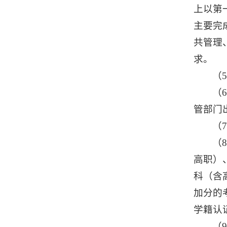
上以第
主要完
共管理
求。
（
（
管部门
（
（
高职）
科（含
加分的
学籍认
（