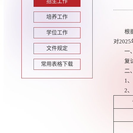
招生工作
培养工作
根
学位工作
对20
文件规定
一
复
常用表格下载
二
1、
2