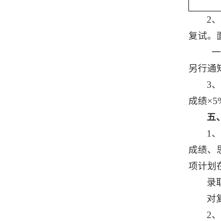
2
复试。
一
另行通
3
成绩×5
五
1
成绩、
项计划
录
对
2