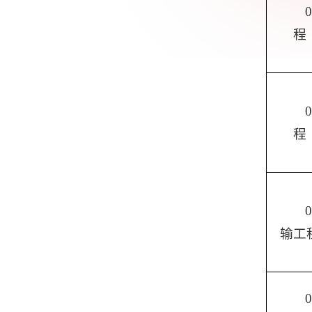
程
程
输工