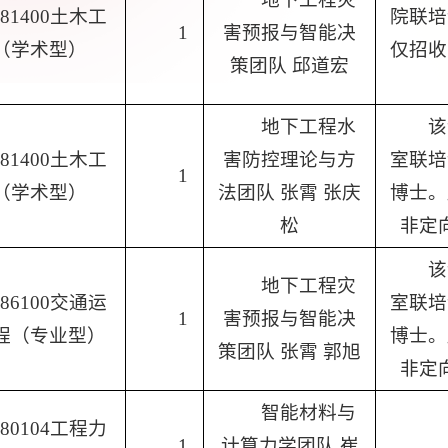
081400土木工
院联培
1
害预报与智能决
（学术型）
仅招收
策团队 邱道宏
地下工程水
该
081400土木工
害防控理论与方
室联培
1
（学术型）
法团队 张霄 张庆
博士。
松
非定
该
地下工程灾
086100交通运
室联培
1
害预报与智能决
程（专业型）
博士。
策团队 张霄 郭旭
非定
智能材料与
080104工程力
1
计算力学团队 崔