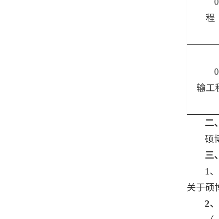
程
输工
二
硕
三
1
关于硕
2