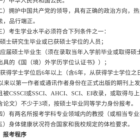
一）中华人民共和国公民。
二）拥护中国共产党的领导，具有正确的政治方向，热
法，品行端正。
三）考生学业水平必须符合下列条件之一：
）硕士研究生毕业或已获硕士学位的人员；
）应届硕士毕业生（须在录取当年入学前毕业或取得硕
出具的《国（境）外学历学位认证书》）；
）获得学士学位后6年以上（含6年，从获得学士学位
1年以来以第一作者或通讯作者身份在正式出版的期刊上
被CSSCI或SSCI、AHCI、SCI、EI收录，或
含论文）不少于3项，按硕士毕业同等学力身份报考。
四）有两名所报考学科专业领域内的教授（或相当专业
五）身体健康状况符合国家和我校规定的体检要求。
、报考程序