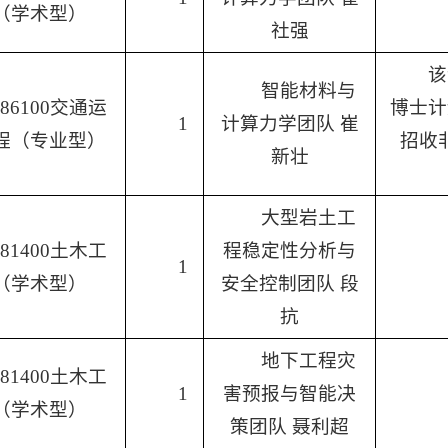
（学术型）
社强
该
智能材料与
086100交通运
博士计
1
计算力学团队 崔
程（专业型）
招收
新壮
大型岩土工
081400土木工
程稳定性分析与
1
（学术型）
安全控制团队 段
抗
地下工程灾
081400土木工
1
害预报与智能决
（学术型）
策团队
聂利超