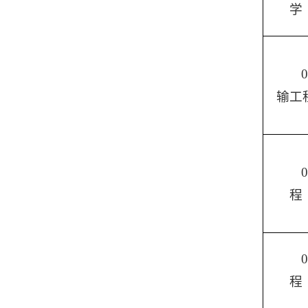
学
输工
程
程