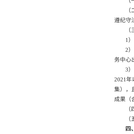
（
（
遵纪守
（
1
2
务中心
3
202
集），且
成果（
（
（
四