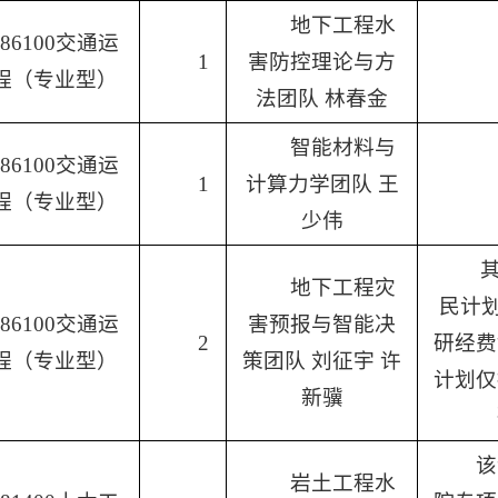
地下工程水
086100交通运
1
害防控理论与方
程（专业型）
法团队 林春金
智能材料与
086100交通运
1
计算力学团队 王
程（专业型）
少伟
地下工程灾
民计
086100交通运
害预报与智能决
2
研经费
程（专业型）
策团队 刘征宇 许
计划仅
新骥
该
岩土工程水