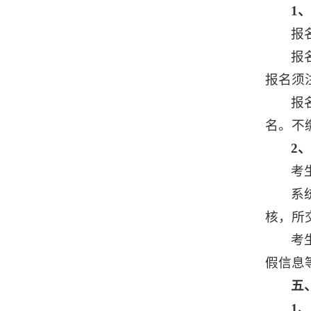
1
报名
报
报名须
报
名。不
2
考
系
核，所
考
假信息
五
1