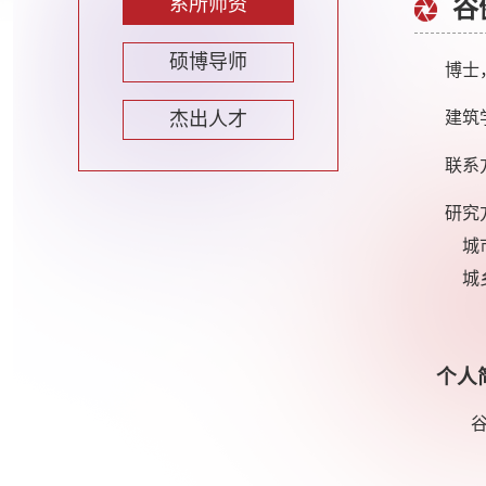
系所师资
谷
硕博导师
博士
杰出人才
建筑
联系方式
研究
城市
城乡
个人
谷健