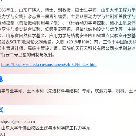
986
年生，山东广饶人，博士，副教授，硕士生导师，山东大学工程力学
《力学与实践》杂志第一届青年编委。主要从事动力学与控制相关教学与
振动控制（包括振动利用与抑制）、飞行器动力学与控制、微小卫星总体
字孪生与虚实结合试验、低频重载隔振、轻量化结构设计与优化等。主持
金、山东省自然科学基金、应用力学与结构安全四川省重点实验室开放基
志发表
SCI/EI
收录论文
20
余篇。入职（
2019
年
10
月）前，工作于中国航天
部主管设计师、高级主管设计师，四院航天行云科技有限公司技术副总监
了行云二号卫星的研制与发射。
：
https://faculty.sdu.edu.cn/sunshupeng/zh_CN/index.htm
息
力学专业学硕、土木水利（先进材料与结构）专硕，欢迎力学、机械、土
式
：
shpsun@sdu.edu.cn
：山东大学千佛山校区土建与水利学院工程力学系
061