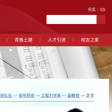
中文
|
EN
青春土建
人才引进
校友之家
资队伍
>>
系所师资
>>
工程力学系
>>
副教授
>> 正文