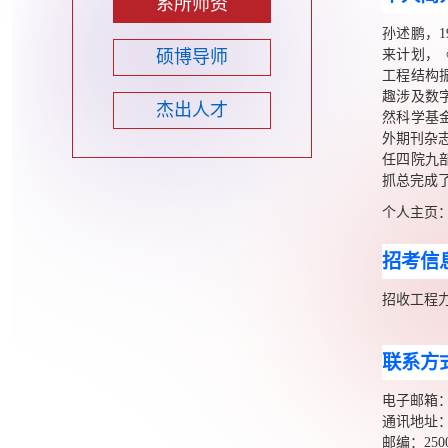
系所师资
孙述鹏，
1
硕博导师
来计划，
工程结构
趣涉及数
杰出人才
然科学基
外期刊杂
任四院九
抓总完成
个人主页
招考信
招收工程
联系方
电子邮箱
通讯地址
邮编：
250