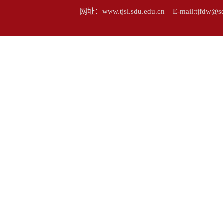
网址：www.tjsl.sdu.edu.cn E-mail:tj