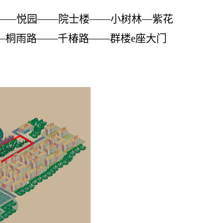
——悦园——院士楼——小树林—紫花
—桐雨路——千椿路——群楼e座大门