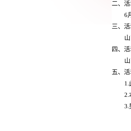
二、活
6
三、活
山
四、活
山
五、活
1.
2.
3.