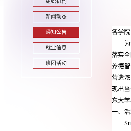
组织机构
新闻动态
各学院
通知公告
为
就业信息
落实全
班团活动
养德智
营造浓
现出当
东大学
一、活
Su