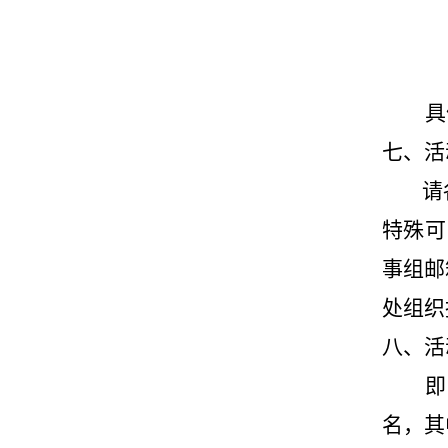
具
七、活
请
特殊可
事组邮
处组织
八、活
即
名，其