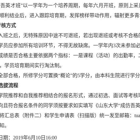
仿吾英才班”以一学年为一个培养周期，每年六月开班，原则上
顺利结业后，进入跟踪培育期，发挥榜样带动作用，辐射更多青
考核方式
入班之后，无特殊原因中途不可退班，若出现退班或考核不合格
学员应参加所有培训环节，不得无故缺席。一学年内
3次未参加
成绩是否合格主要依据两个指标：一是课程（活动）的出勤率，
，学员培育期间实行淘汰制。
全部合格，
所修学分可置换
“概论”的5学分，
由本科生院进行学分
选拔流程
学院推荐和自我推荐相结合的报名形式，通过初选、面试等考核
向且符合报名条件的同学须按要求如实填写《山东大学
“成仿吾
将汇总表（附件二）和学生申请表（扫描版）
统一发至邮箱：
t
知。
日期：
201
9
年
6
月
10
日1
6:00