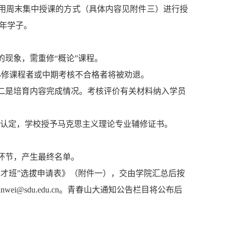
采用周末集中授课的方式（具体内容见附件三）进行授
年学子。
的现象，需重修
“概论”课程。
必修课程者或中期考核不合格者将被劝退。
二是培育内容完成情况。考核评价有关材料纳入学员
认定，学校授予马克思主义理论专业辅修证书。
环节，产生最终名单。
英才班”选拔申请表》（附件一），交
由学院汇总后
按
uanwei@sdu.edu.cn。青春山大通知公告栏目将公布后