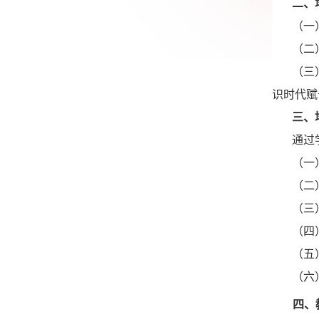
二、
（一
（二
（三
识时代赋
三、
通过
（一
（二
（三
（四
（五
（六
四、