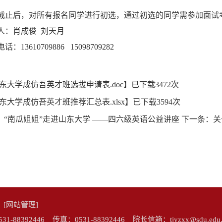
截止后，对所有报名同学进行初选，通过初选的同学需参加面试
人：
肖成俊
刘天月
电话：
13610709886 15098709282
东大学成仿吾英才班选拔申请表.doc
】已下载
3472
次
东大学成仿吾英才班推荐汇总表.xlsx
】已下载
3594
次
：
“南瓜姐姐”走进山东大学 ——四六级英语公益讲座
下一条：
关
院
[网站管理]
92446 传真：0531-88392446 院长信箱：tjyzxx@sdu.edu.