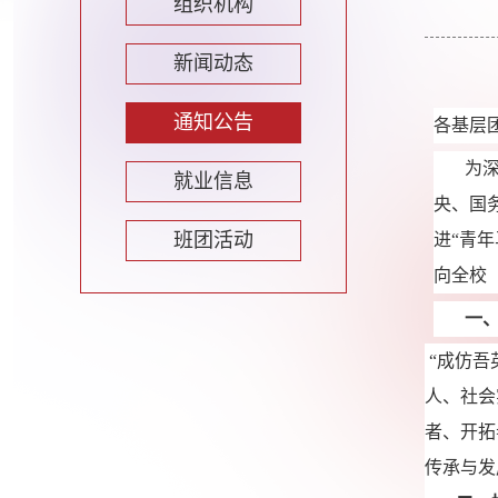
组织机构
新闻动态
通知公告
各基层
为
就业信息
央、国
班团活动
进
“青
向全校
一
“成仿吾
人、社会
者、开拓
传承与发