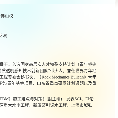
千佛山校
反演
骨干。入选国家高层次人才特殊支持计划（青年拔尖
地质透明感知技术创新团队”带头人。兼任世界青年地
工程专委会秘书长、《
Rock Mechanics Bulletin
》青年
任务
/
青年基金项目、山东省重点研发计划课题以及重
TBM
）施工难点与对策》
(
副主编
)
，发表
SCI
、
EI
论
原重大水电工程、新疆某引调水工程、上海市域铁