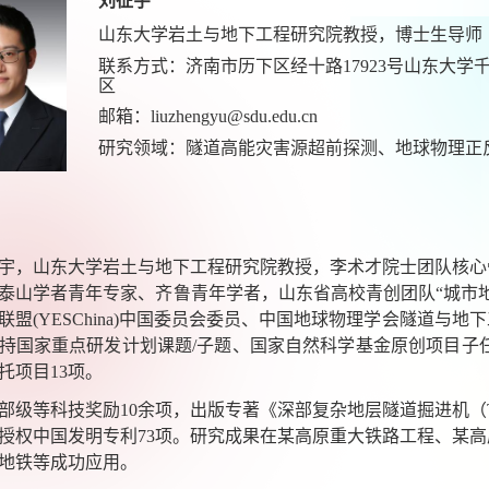
刘征宇
山东大学岩土与地下工程研究院教授，博士生导师
联系方式：
济南市历下区经十路
17923
号山东大学
区
邮箱：
liuzhengyu@sdu.edu.cn
研究领域：隧道高能灾害源超前探测、地球物理正
宇，山东大学岩土与地下工程研究院教授，李术才院士团队核心
泰山学者青年专家、齐鲁青年学者，山东省高校青创团队“城市
联盟
(YESChina)
中国委员会委员、中国地球物理学会隧道与地下
持国家重点研发计划课题
/
子题、国家自然科学基金原创项目子
托项目
13
项。
部级等科技奖励
10
余项，出版专著《深部复杂地层隧道掘进机（
授权中国发明专利
73
项。研究成果在某高原重大铁路工程、某高
地铁等成功应用。