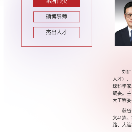
系所师资
硕博导师
杰出人才
刘征
人才）、
球科学家
编委。主
大工程委
获省
文
41
篇、
路、大连