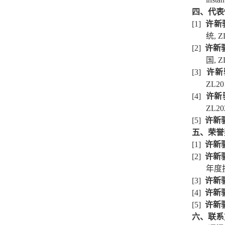
四、代表
[1]
许新
统
, 
[2]
许新
国
, 
[3]
许新
ZL20
[4]
许新
ZL20
[5]
许新
五、荣誉
[1]
许新
[2]
许新
年度
[3]
许新
[4]
许新
[5]
许新
六、联系