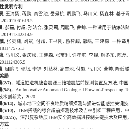
性发明专利
骥
,
王清扬
,
蒋鹏
,
高雪池
,
岳景杭
,
周鹏飞
,
马川义
,
杨森林
.
基于
ZL202011061619.5
骥
,
郝磊
,
付超
,
孙法合
,
张灵莉
,
周鹏飞
,
曹帅
.
一种适用于钻爆法
ZL201911342314.9
骥
,
张灵莉
,
刘斌
,
付超
,
王书刚
,
杨智超
,
郝磊
,
王建森
.
一种适
18114757513
骥
,
马川义
,
张庆松
,
王建森
,
张宝利
,
许孝滨
,
李铎
,
解冬东
,
陈磊
2011124305.5
骥
,
周鹏飞
,
郭旭
,
李铎
,
刘丛林
,
高雪池
,
付超
,
马川义
,
曹帅
.
降低隧
奖励
骥
(2/7)
，隧道掘进机破岩震源三维地震超前探测装置及方法
,
中国
骥
(5/8)
，
An Innovative Automated Geological Forward-Prospecting 
技术创新奖，
2020
骥
(6/14)
，城市地下空间不良地质精细探测与掘进智能感控关键技
骥
(5/10)
，
TBM
搭载的综合超前探测技术及吉林引松工程应用，
骥
(13/25)
，深部复杂地层
TBM
安全高效掘进控制关键技术及应用
方式