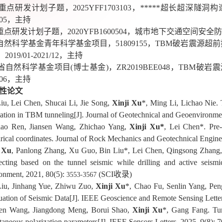
重点研发计划子题，
2025YFF1703103
，
*****
超长超深隧洞构
05
，主持
重点研发计划子题，
2020YFB1600504
，城市地下交通空间安全防
自然科学基金青年科学基金项目，
51809155
，
TBM
破岩震源超前
，
2019/01-2021/12
，主持
省自然科学基金项目
(
博士基金
)
，
ZR2019BEE048
，
TBM
破岩震
06
，主持
性论文
iu, Lei Chen, Shucai Li, Jie Song,
Xinji Xu
*, Ming Li, Lichao Nie.
cation in TBM tunneling[J]. Journal of Geotechnical and Geoenvironme
iao Ren, Jiansen Wang, Zhichao Yang,
Xinji Xu*
, Lei Chen*. Pre-
drical coordinates. Journal of Rock Mechanics and Geotechnical Engine
i Xu
, Panlong Zhang, Xu Guo, Bin Liu*, Lei Chen, Qingsong Zhang, 
ecting based on the tunnel seismic while drilling and active seism
onment, 2021, 80(5):
(SCI
收录
)
3553-3567
Liu, Jinhang Yue, Zhiwu Zuo,
Xinji Xu
*, Chao Fu, Senlin Yang, Pe
uation of Seismic Data[J]. IEEE Geoscience and Remote Sensing Letter
sen Wang, Jiangdong Meng, Borui Shao,
Xinji Xu
*, Gang Fang. Tun
ntaneous polarization parameters[J]. IEEE Sensors Letters, 2025, 9(8): 