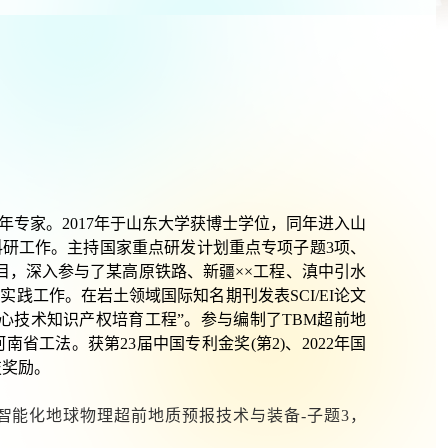
年专家。
2017
年于山东大学获博士学位，同年进入山
科研工作。主持国家重点研发计划重点专项子题
3
项、
目，深入参与了某高原铁路、新疆
××
工程、滇中引水
报实践工作。在岩土领域国际知名期刊发表
SCI/EI
论文
心技术知识产权培育工程
”
。参与编制了
TBM
超前地
河南省工法。获第
23
届中国专利金奖
(
第
2)
、
2022
年国
技奖励。
智能化地球物理超前地质预报技术与装备
-
子题
3
，