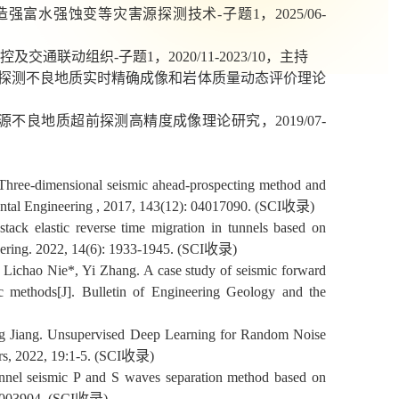
造强富水强蚀变等灾害源探测技术
-
子题
1
，
2025/06-
控及交通联动组织
-
子题
1
，
2020/11-2023/10
，主持
探测不良地质实时精确成像和岩体质量动态评价理论
源不良地质超前探测高精度成像理论研究，
2019/07-
 Three-dimensional seismic ahead-prospecting method and
ntal Engineering , 2017, 143(12): 04017090. (SCI
收录
)
stack elastic reverse time migration in tunnels based on
ering. 2022, 14(6): 1933-1945.
(SCI
收录
)
Lichao Nie*, Yi Zhang. A case study of seismic forward
ic methods[J]. Bulletin of Engineering Geology and the
ng Jiang. Unsupervised Deep Learning for Random Noise
s, 2022, 19:1-5.
(SCI
收录
)
nel seismic P and S waves separation method based on
7003904.
(SCI
收录
)