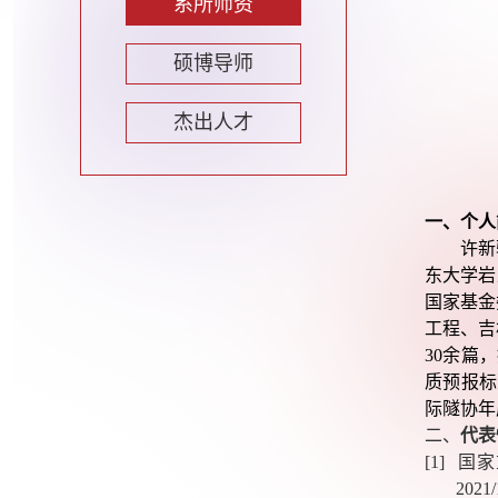
系所师资
硕博导师
杰出人才
一、个人
许新
东大学岩
国家基金
工程、吉
30
余篇，
质预报标
际隧协年
二、
代表
[1]
国家
2021/