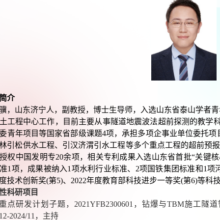
简介
骥，山东济宁人，副教授，博士生导师，入选山东省泰山学者青
土工程中心工作，目前主要从事隧道地震波法超前探测的教学
委青年项目等国家省部级课题
4
项，承担多项企事业单位委托项
林引松供水工程、引汉济渭引水工程等多个重点工程的超前预
授权中国发明专
20
余项，相关专利成果入选山东省首批
“
关键核
准
1
项，成果被纳入
1
项水利行业标准、
2
项国铁集团标准和
1
项
度技术创新奖
(
第
5)
、
2022
年度教育部科技进步一等奖
(
第
6)
等科
性科研项目
重点研发计划子题，
2021YFB2300601
，钻爆与
TBM
施工隧道
12-2024/11
，主持