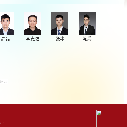
高磊
李志强
张冰
陈兵
尾页
cn