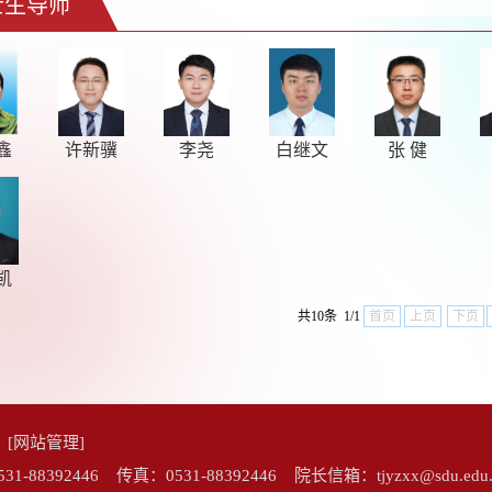
士生导师
鑫
许新骥
李尧
白继文
张 健
凯
共10条 1/1
首页
上页
下页
院
[网站管理]
92446 传真：0531-88392446 院长信箱：tjyzxx@sdu.edu.