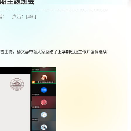
期主题班会
作者： 点击：[
466
]
书刘雪主持。杨文静带领大家总结了上学期班级工作并强调继续