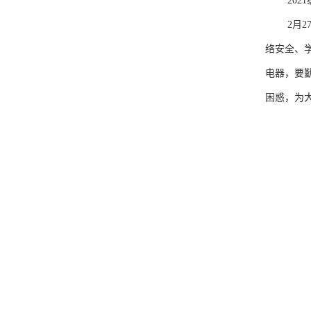
20
2月
络安全、
电器，要
困惑，为