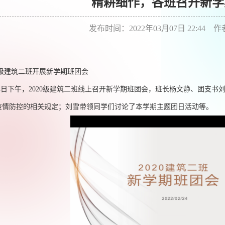
精耕细作，各班召开新学
发布时间：2022年03月07日 22:44 
20级建筑二班开展新学期班团会
24日下午，2020级建筑二班线上召开新学期班团会，班长杨文静、团支
疫情防控的相关规定；刘雪带领同学们讨论了本学期主题团日活动等。