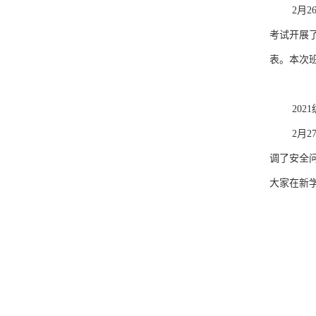
2月
考试开展
表。本次
20
2月
调了安全
大家在新