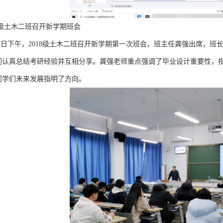
18级土木二班召开新学期班会
24日下午，2018级土木二班召开新学期第一次班会，班主任龚强出席，
们认真总结考研经验并互相分享。龚强老师重点强调了毕业设计重要性，
同学们未来发展指明了方向。