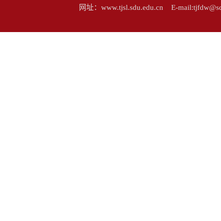
网址：www.tjsl.sdu.edu.cn E-mail:tj